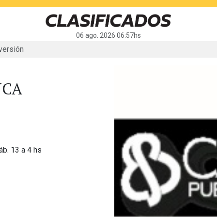
06 ago. 2026 06:57hs
versión
NCA
áb. 13 a 4 hs